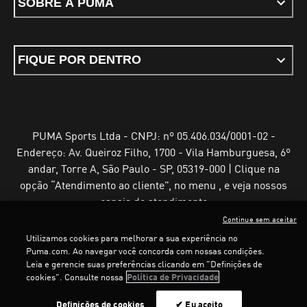
SOBRE A PUMA
FIQUE POR DENTRO
PUMA Sports Ltda - CNPJ: nº 05.406.034/0001-02 -
Endereço: Av. Queiroz Filho, 1700 - Vila Hamburguesa, 6º
andar, Torre A, São Paulo - SP, 05319-000 | Clique na
opção “Atendimento ao cliente”, no menu , e veja nossos
canais de atendimento
Continue sem aceitar
Utilizamos cookies para melhorar a sua experiência no
Puma.com. Ao navegar você concorda com nossas condições.
Leia e gerencie suas preferências clicando em "Definições de
Termos e Condições de Uso
Política de Privacidade
cookies". Consulte nossa
Política de Privacidade
Configurador de cookies
Definições de cookies
✔ Eu aceito
©
PUMA, 2025. Todos os direitos reservados