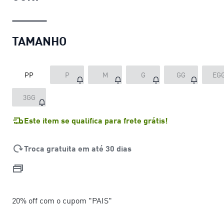
TAMANHO
PP
P
M
G
GG
EG
3GG
Este item se qualifica para frete grátis!
Troca gratuita em até 30 dias
20% off com o cupom "PAIS"