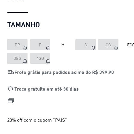
TAMANHO
PP
P
M
G
GG
EG
3GG
4GG
Frete grátis para pedidos acima de
R$ 399,90
Troca gratuita em até 30 dias
20% off com o cupom "PAIS"