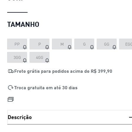
TAMANHO
PP
P
M
G
GG
EG
3GG
4GG
Frete grátis para pedidos acima de
R$ 399,90
Troca gratuita em até 30 dias
Descrição