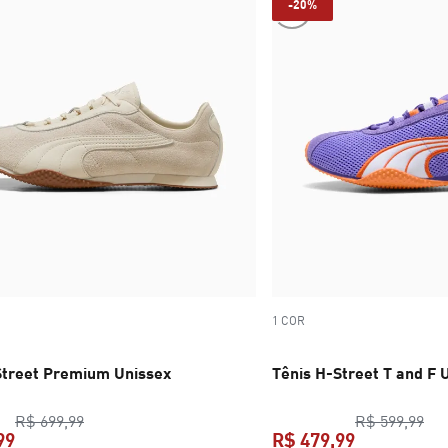
-20%
1 COR
Street Premium Unissex
Tênis H-Street T and F 
preço original R$ 699,99
pre
R$ 699,99
R$ 599,99
99
R$ 479,99