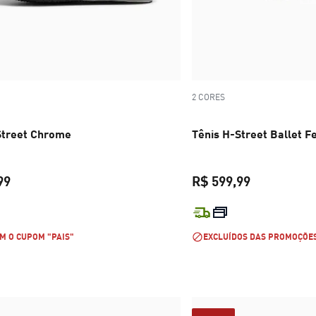
2 CORES
Street Chrome
Tênis H-Street Ballet F
99
R$ 599,99
preço atual R$ 699,99
preço atual 
M O CUPOM "PAIS"
EXCLUÍDOS DAS PROMOÇÕE