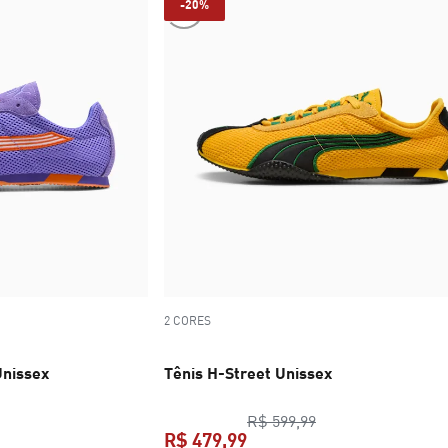
-20%
2 CORES
Unissex
Tênis H-Street Unissex
ço original R$ 599,99
preço original R$ 
R$ 599,99
R$ 479,99