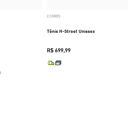
2 CORES
Tênis H-Street Unissex
R$ 699,99
R$ 599,99
preço atual R$ 699,99
S