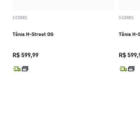
3 CORES
3 CORES
Tênis H-Street OG
Tênis H-
R$ 599,99
R$ 599,
preço atual R$ 599,99