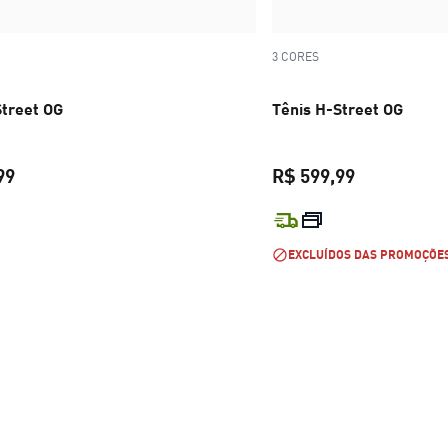
3 CORES
Street OG
Tênis H-Street OG
99
R$ 599,99
preço atual R$ 599,99
preço atual 
EXCLUÍDOS DAS PROMOÇÕE