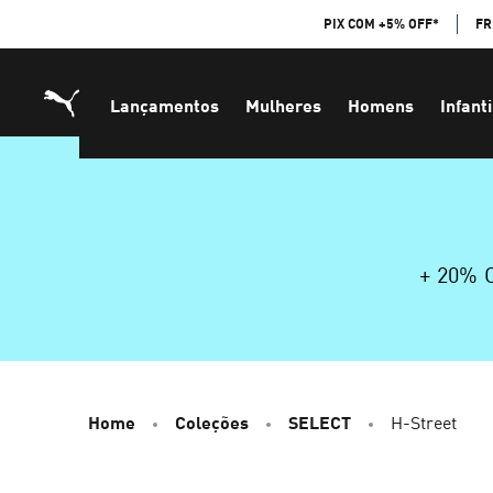
Skip
PIX COM +5% OFF*
FR
to
Content
Lançamentos
Mulheres
Homens
Infanti
+ 20%
Home
Coleções
SELECT
H-Street