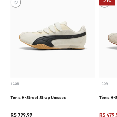
-31%
1 COR
1 COR
Tênis H-Street Strap Unissex
Tênis H-
R$ 799,99
R$ 479,