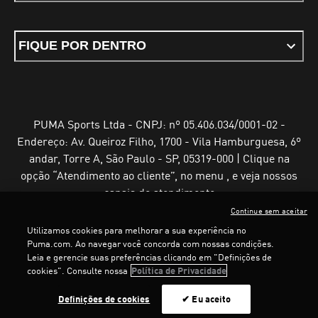
FIQUE POR DENTRO
PUMA Sports Ltda - CNPJ: nº 05.406.034/0001-02 -
Endereço: Av. Queiroz Filho, 1700 - Vila Hamburguesa, 6º
andar, Torre A, São Paulo - SP, 05319-000 | Clique na
opção “Atendimento ao cliente”, no menu , e veja nossos
canais de atendimento
Continue sem aceitar
Utilizamos cookies para melhorar a sua experiência no
Puma.com. Ao navegar você concorda com nossas condições.
Leia e gerencie suas preferências clicando em "Definições de
Termos e Condições de Uso
Política de Privacidade
cookies". Consulte nossa
Política de Privacidade
Configurador de cookies
Definições de cookies
✔ Eu aceito
©
PUMA, 2025. Todos os direitos reservados