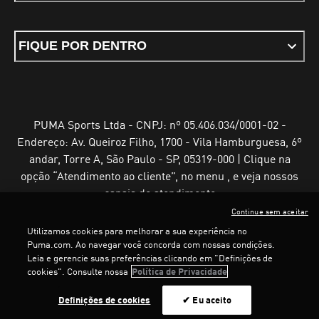
FIQUE POR DENTRO
PUMA Sports Ltda - CNPJ: nº 05.406.034/0001-02 -
Endereço: Av. Queiroz Filho, 1700 - Vila Hamburguesa, 6º
andar, Torre A, São Paulo - SP, 05319-000 | Clique na
opção “Atendimento ao cliente”, no menu , e veja nossos
canais de atendimento
Continue sem aceitar
Utilizamos cookies para melhorar a sua experiência no
Puma.com. Ao navegar você concorda com nossas condições.
Leia e gerencie suas preferências clicando em "Definições de
Termos e Condições de Uso
Política de Privacidade
cookies". Consulte nossa
Política de Privacidade
Configurador de cookies
Definições de cookies
✔ Eu aceito
©
PUMA, 2025. Todos os direitos reservados