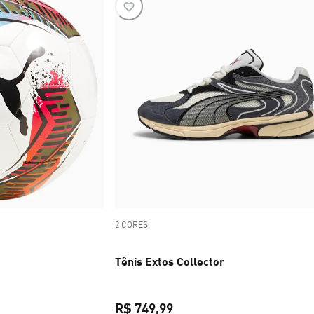
2 CORES
Tênis Extos Collector
ço original R$ 199,99
R$ 749,99