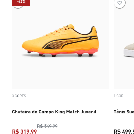
-42%
3 CORES
1 COR
Chuteira de Campo King Match Juvenil
Tênis Su
preço original R$ 549,99
R$ 549,99
R$ 319,99
R$ 499,