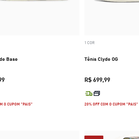
1 COR
yde Base
Tênis Clyde OG
99
R$ 699,99
preço atual R$ 699,99
preço atual 
M O CUPOM "PAIS"
20% OFF COM O CUPOM "PAIS"