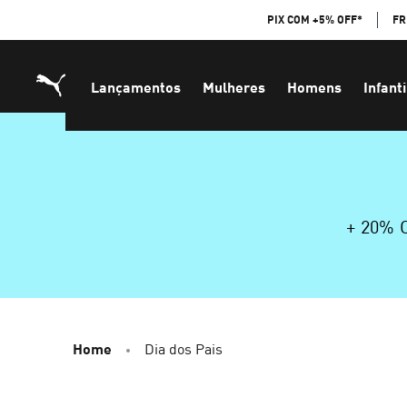
Skip
PIX COM +5% OFF*
FR
to
Content
Lançamentos
Mulheres
Homens
Infanti
+ 20%
Home
Dia dos Pais