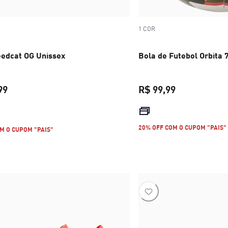
1 COR
eedcat OG Unissex
Bola de Futebol Orbita 
99
R$ 99,99
preço atual R$ 699,99
preço atual R
20% OFF COM O CUPOM "PAIS"
M O CUPOM "PAIS"