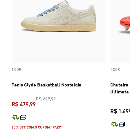
1 COR
1 COR
Tênis Clyde Basketball Nostalgia
Chuteira
Ultimate
preço original R$ 699,99
R$ 699,99
R$ 479,99
R$ 1.69
preço atual R$ 479,99
20% OFF COM O CUPOM "PAIS"