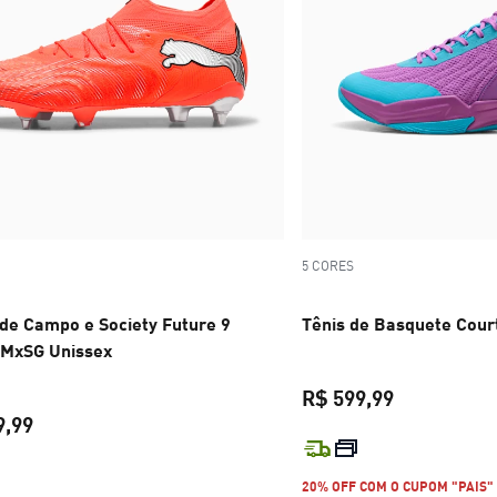
5 CORES
 de Campo e Society Future 9
Tênis de Basquete Cour
 MxSG Unissex
R$ 599,99
9,99
preço atual 
preço atual R$ 1.699,99
20% OFF COM O CUPOM "PAIS"