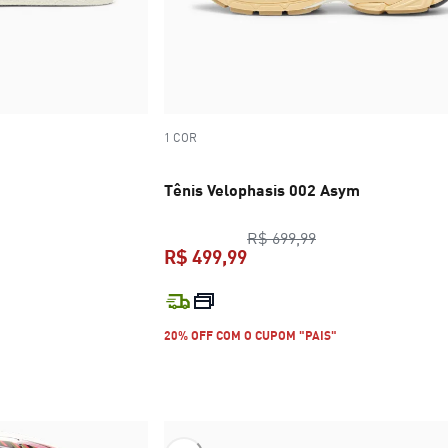
1 COR
Tênis Velophasis 002 Asym
preço original R$ 
R$ 699,99
R$ 499,99
R$ 699,99
preço atual R$ 499,99
20% OFF COM O CUPOM "PAIS"