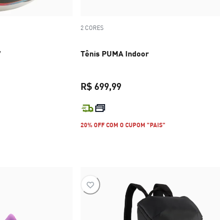
2 CORES
7
Tênis PUMA Indoor
R$ 699,99
$ 99,99
preço atual R$ 699,99
20% OFF COM O CUPOM "PAIS"