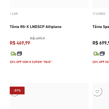
1 COR
17 CORES
Tênis RS-X LNDSCP Altiplano
Tênis Sp
preço original R$ 699,9
R$ 699,9
R$ 469,99
R$ 699,
preço atual R$ 469,99
20% OFF COM O CUPOM "PAIS"
20% OFF CO
-31%