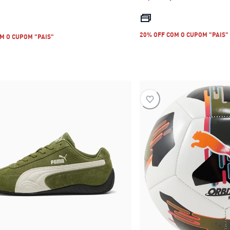
preço atual R$ 499,9
preço atual 
20% OFF COM O CUPOM "PAIS"
M O CUPOM "PAIS"