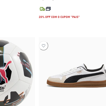
R$ 129,99
preço atual R$ 749,99
20% OFF COM O CUPOM "PAIS"