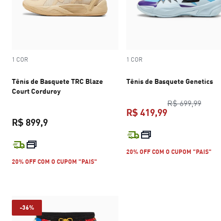
1 COR
1 COR
Tênis de Basquete TRC Blaze
Tênis de Basquete Genetics
Court Corduroy
preço
R$ 699,99
R$ 419,99
R$ 899,9
preço atual R$
preço atual R$ 899,9
20% OFF COM O CUPOM "PAIS"
20% OFF COM O CUPOM "PAIS"
-36%