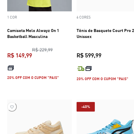
1 COR
6 CORES
Camiseta Melo Alwayz On 1
Tênis de Basquete Court Pro 
Basketball Masculina
Unissex
preço original R$ 229,99
R$ 229,99
R$ 149,99
R$ 599,99
preço atual R$ 149,99
preço atual R$
20% OFF COM O CUPOM "PAIS"
20% OFF COM O CUPOM "PAIS"
-40%