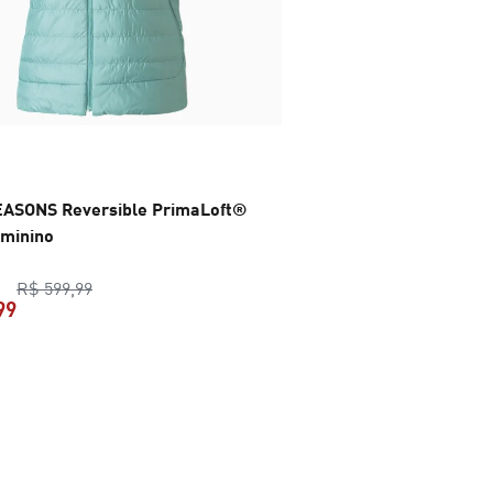
EASONS Reversible PrimaLoft®
eminino
preço original R$ 599,99
R$ 599,99
99
preço atual R$ 249,99