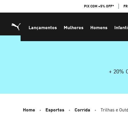
Skip
PIX COM +5% OFF*
FR
to
Content
Lançamentos
Mulheres
Homens
Infanti
+ 20%
Home
Esportes
Corrida
Trilhas e Out