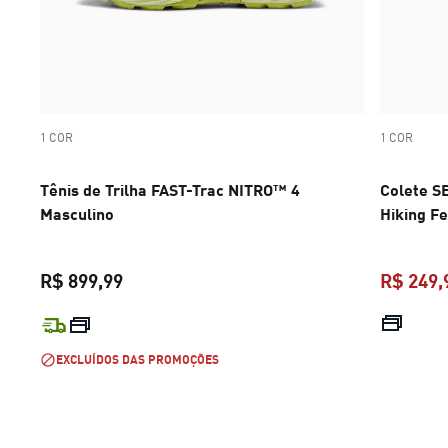
1 COR
1 COR
Tênis de Trilha FAST-Trac NITRO™ 4
Colete S
Masculino
Hiking F
R$ 899,99
R$ 249,
preço atual R$ 899,99
EXCLUÍDOS DAS PROMOÇÕES