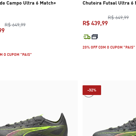
 de Campo Ultra 6 Match+
Chuteira Futsal Ultra 6
pre
R$ 649,99
R$ 439,99
preço original R$ 649,99
R$ 649,99
99
preço atual 
preço atual R$ 439,99
20% OFF COM O CUPOM "PAIS"
M O CUPOM "PAIS"
-32%