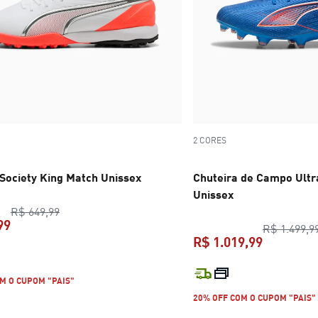
2 CORES
 Society King Match Unissex
Chuteira de Campo Ultr
Unissex
preço original R$ 649,99
R$ 649,99
99
R$ 1.499,9
R$ 1.019,99
preço atual R$ 439,99
preço atua
M O CUPOM "PAIS"
20% OFF COM O CUPOM "PAIS"