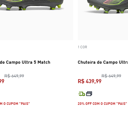
1 COR
 de Campo Ultra 5 Match
Chuteira de Campo Ultr
preço original R$ 649,99
pre
R$ 649,99
R$ 649,99
99
R$ 439,99
preço atual R$ 419,99
preço atual 
M O CUPOM "PAIS"
20% OFF COM O CUPOM "PAIS"