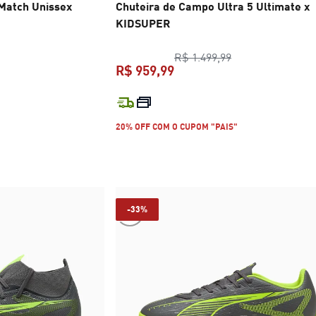
 Match Unissex
Chuteira de Campo Ultra 5 Ultimate x
KIDSUPER
ço original R$ 649,99
preço original R$
R$ 1.499,99
R$ 959,99
R$ 439,99
preço atual R$ 959,99
20% OFF COM O CUPOM "PAIS"
-33%