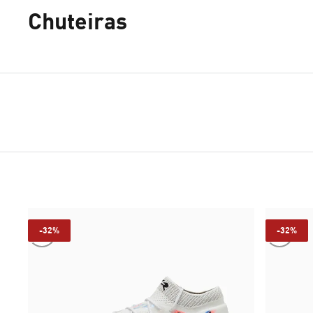
Chuteiras
-32%
-32%