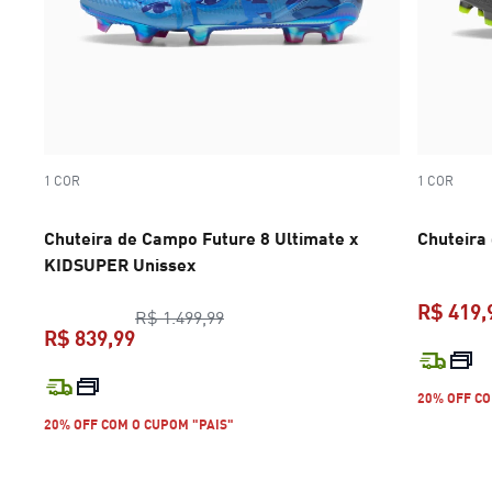
1 COR
1 COR
Chuteira de Campo Future 8 Ultimate x
Chuteira
KIDSUPER Unissex
R$ 419,
preço original R$ 1.499,99
R$ 1.499,99
R$ 839,99
preço atual R$ 839,99
20% OFF CO
20% OFF COM O CUPOM "PAIS"