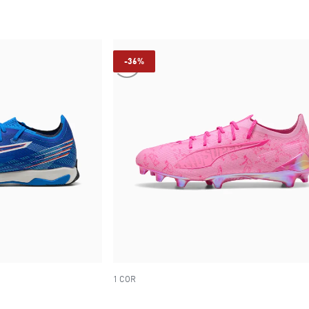
-36%
1 COR