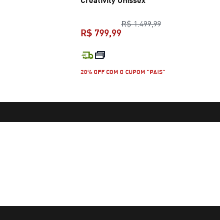
ço original R$ 399,99
preço original R$
R$ 1.499,99
R$ 799,99
R$ 269,99
preço atual R$ 799,99
20% OFF COM O CUPOM "PAIS"