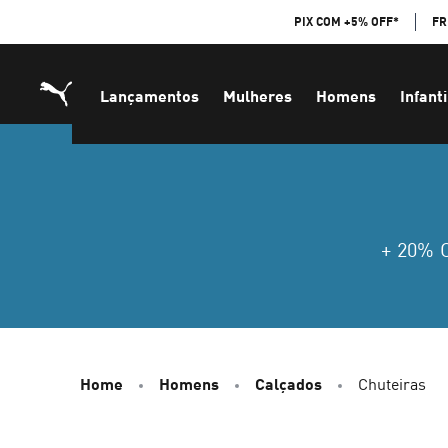
Skip
PIX COM +5% OFF*
FR
to
Content
Lançamentos
Mulheres
Homens
Infanti
+ 20%
Home
Homens
Calçados
Chuteiras