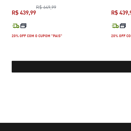
preço original R$ 649,99
R$ 649,99
R$ 439,99
R$ 439,
preço atual R$ 439,99
20% OFF COM O CUPOM "PAIS"
20% OFF CO