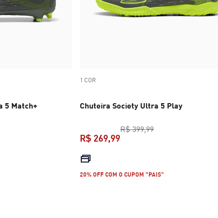
1 COR
a 5 Match+
Chuteira Society Ultra 5 Play
ço original R$ 649,99
preço original R$ 
R$ 399,99
R$ 269,99
R$ 439,99
preço atual R$ 269,99
20% OFF COM O CUPOM "PAIS"