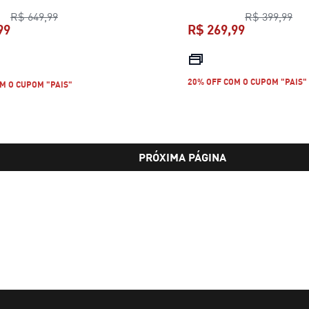
preço original R$ 649,99
pre
R$ 649,99
R$ 399,99
99
R$ 269,99
preço atual R$ 439,99
preço atual 
20% OFF COM O CUPOM "PAIS"
M O CUPOM "PAIS"
PRÓXIMA PÁGINA