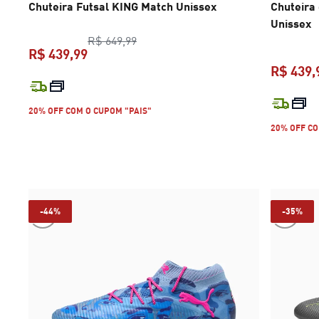
Chuteira Futsal KING Match Unissex
Chuteira
Unissex
preço original R$ 649,99
R$ 649,99
R$ 439,99
R$ 439,
preço atual R$ 439,99
20% OFF COM O CUPOM "PAIS"
20% OFF CO
-44%
-35%