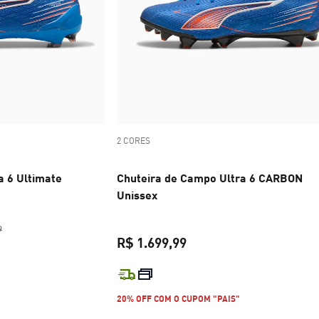
2 CORES
a 6 Ultimate
Chuteira de Campo Ultra 6 CARBON
Unissex
preço original R$ 1.499,99
9
R$ 1.699,99
l R$ 1.019,99
preço atual R$ 1.699,99
20% OFF COM O CUPOM "PAIS"