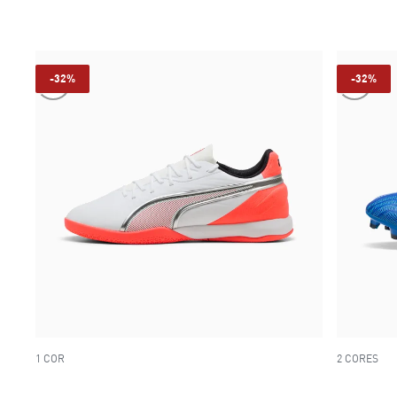
-32%
-32%
1 COR
2 CORES