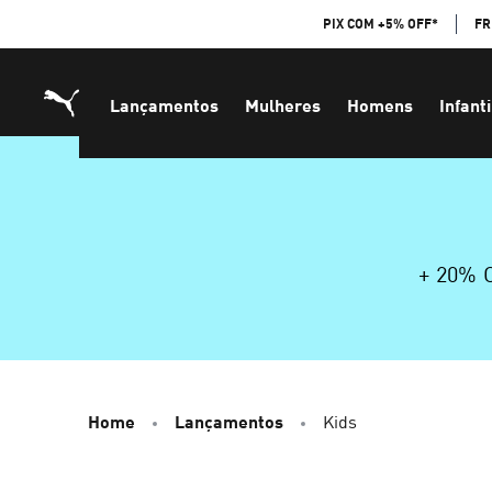
Skip
PIX COM +5% OFF*
FR
to
Content
Lançamentos
Mulheres
Homens
Infanti
+ 20%
Home
Lançamentos
Kids