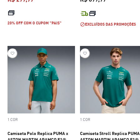
preço atual R$ 299,99
preço atual R$
20% OFF COM O CUPOM "PAIS"
EXCLUÍDOS DAS PROMOÇÕES
1 COR
1 COR
Camiseta Polo Replica PUMA x
Camiseta Stroll Replica PUMA
ASTON MARTIN ARAMCO F1®
ASTON MARTIN ARAMCO F1®