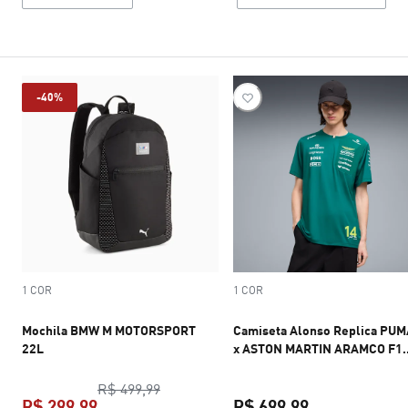
-40%
1 COR
1 COR
Mochila BMW M MOTORSPORT
Camiseta Alonso Replica PUM
22L
x ASTON MARTIN ARAMCO F1
TEAM Unissex
preço original R$ 499,99
R$ 499,99
R$ 299,99
R$ 699,99