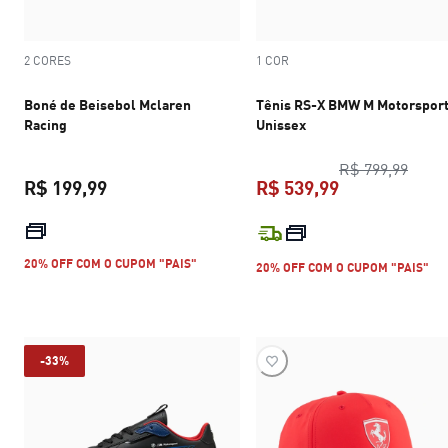
2 CORES
1 COR
Boné de Beisebol Mclaren
Tênis RS-X BMW M Motorspor
Racing
Unissex
preço
R$ 799,99
R$ 199,99
R$ 539,99
preço atual R$ 199,99
preço atual R$
20% OFF COM O CUPOM "PAIS"
20% OFF COM O CUPOM "PAIS"
-33%