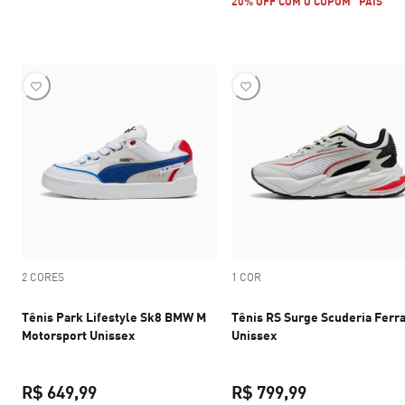
20% OFF COM O CUPOM "PAIS"
2 CORES
1 COR
Tênis Park Lifestyle Sk8 BMW M
Tênis RS Surge Scuderia Ferra
Motorsport Unissex
Unissex
R$ 649,99
R$ 799,99