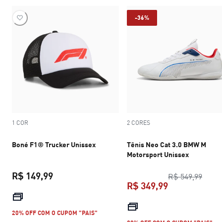
-36%
1 COR
2 CORES
Boné F1® Trucker Unissex
Tênis Neo Cat 3.0 BMW M
Motorsport Unissex
R$ 149,99
preço
R$ 549,99
R$ 349,99
preço atual R$ 149,99
preço atual R$
20% OFF COM O CUPOM "PAIS"