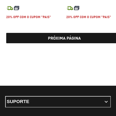
preço atual R$ 649,99
preço atual R$
20% OFF COM O CUPOM "PAIS"
20% OFF COM O CUPOM "PAIS"
PRÓXIMA PÁGINA
SUPORTE