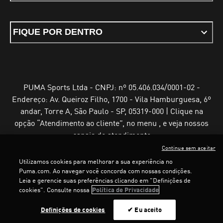
FIQUE POR DENTRO
PUMA Sports Ltda - CNPJ: nº 05.406.034/0001-02 -
Endereço: Av. Queiroz Filho, 1700 - Vila Hamburguesa, 6º
andar, Torre A, São Paulo - SP, 05319-000 | Clique na
opção “Atendimento ao cliente”, no menu , e veja nossos
canais de atendimento
Continue sem aceitar
Utilizamos cookies para melhorar a sua experiência no
Puma.com. Ao navegar você concorda com nossas condições.
Leia e gerencie suas preferências clicando em "Definições de
Termos e Condições de Uso
Política de Privacidade
cookies". Consulte nossa
Política de Privacidade
Configurador de cookies
Definições de cookies
✔ Eu aceito
©
PUMA, 2025. Todos os direitos reservados