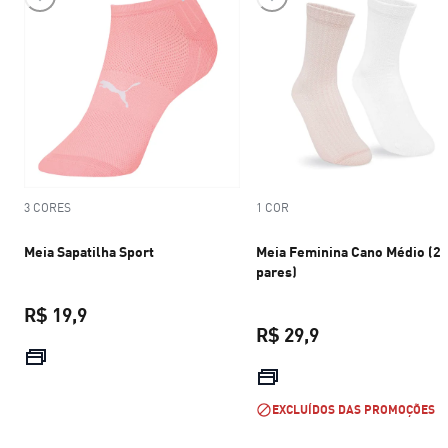
3 CORES
1 COR
Meia Sapatilha Sport
Meia Feminina Cano Médio (2
pares)
R$ 19,9
R$ 29,9
preço atual R$ 19,9
preço atual R$ 29
EXCLUÍDOS DAS PROMOÇÕES