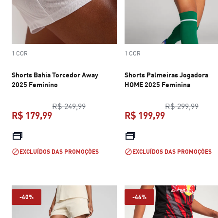
1 COR
1 COR
Shorts Bahia Torcedor Away
Shorts Palmeiras Jogadora
2025 Feminino
HOME 2025 Feminina
preço original R$ 249,99
preço
R$ 249,99
R$ 299,99
R$ 179,99
R$ 199,99
preço atual R$ 179,99
preço atual R$
EXCLUÍDOS DAS PROMOÇÕES
EXCLUÍDOS DAS PROMOÇÕES
-40%
-44%