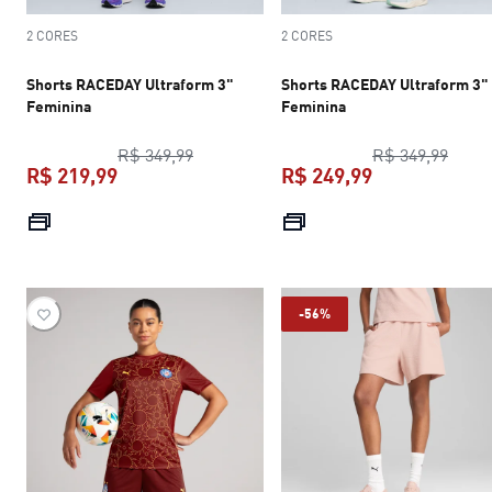
2 CORES
2 CORES
Shorts RACEDAY Ultraform 3"
Shorts RACEDAY Ultraform 3"
Feminina
Feminina
preço original R$ 349,99
preço
R$ 349,99
R$ 349,99
R$ 219,99
R$ 249,99
preço atual R$ 219,99
preço atual R$
-56%