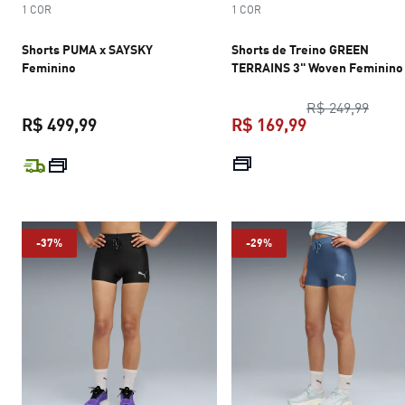
1 COR
1 COR
Shorts PUMA x SAYSKY
Shorts de Treino GREEN
Feminino
TERRAINS 3" Woven Feminino
preço
R$ 249,99
R$ 499,99
R$ 169,99
preço atual R$ 499,99
preço atual R$
-37%
-29%