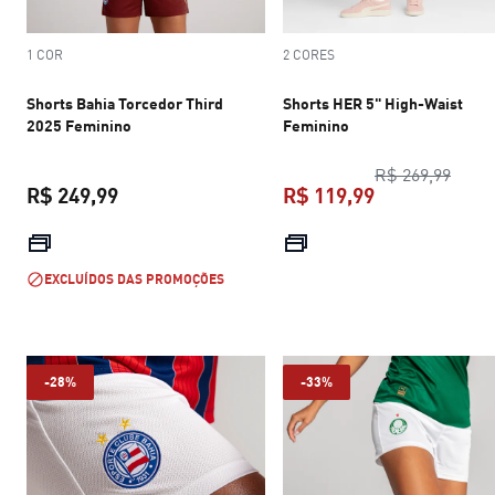
1 COR
2 CORES
Shorts Bahia Torcedor Third
Shorts HER 5" High-Waist
2025 Feminino
Feminino
preço
R$ 269,99
R$ 249,99
R$ 119,99
preço atual R$ 249,99
preço atual R$
EXCLUÍDOS DAS PROMOÇÕES
-28%
-33%