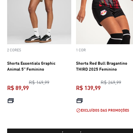
2 CORES
1 COR
Shorts Essentials Graphic
Shorts Red Bull Bragantino
Animal 5" Feminino
THIRD 2025 Feminino
preço original R$ 149,99
preço
R$ 149,99
R$ 249,99
R$ 89,99
R$ 139,99
preço atual R$ 89,99
preço atual R$
EXCLUÍDOS DAS PROMOÇÕES