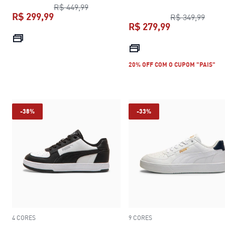
preço original R$ 449,99
R$ 449,99
R$ 299,99
preço
R$ 349,99
R$ 279,99
preço atual R$ 299,99
preço atual R$
20% OFF COM O CUPOM "PAIS"
-38%
-33%
4 CORES
9 CORES