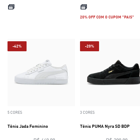
preço atual R$ 249,99
preço atual R$
20% OFF COM O CUPOM "PAIS"
-42%
-20%
5 CORES
3 CORES
Tênis Jada Feminino
Tênis PUMA Nyra SD BDP
preço original R$ 449,99
preço
R$ 449,99
R$ 399,99