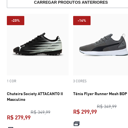
CARREGAR PRODUTOS ANTERIORES
-20%
-14%
1 COR
3 CORES
Chuteira Society ATTACANTO II
Tênis Flyer Runner Mesh BDP
Masculino
preço
R$ 349,99
R$ 299,99
preço original R$ 349,99
R$ 349,99
R$ 279,99
preço atual R$