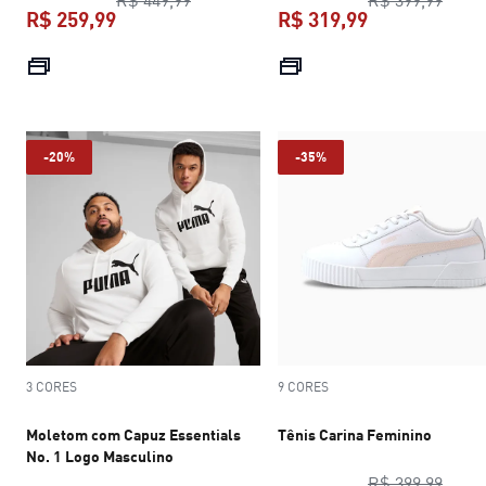
R$ 259,99
R$ 319,99
preço atual R$ 259,99
preço atual R$
-20%
-35%
3 CORES
9 CORES
Moletom com Capuz Essentials
Tênis Carina Feminino
No. 1 Logo Masculino
preço
R$ 399,99