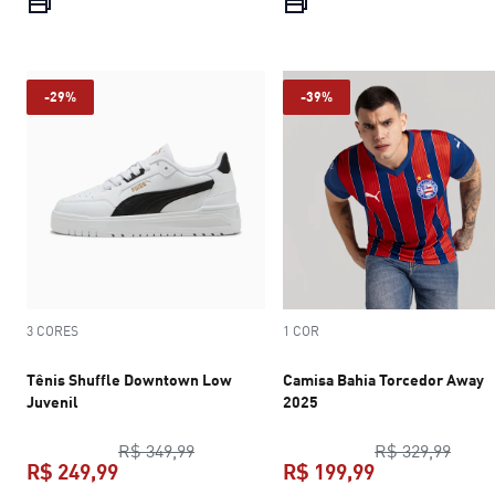
preço atual R$ 69,99
preço atual R$
-29%
-39%
3 CORES
1 COR
Tênis Shuffle Downtown Low
Camisa Bahia Torcedor Away
Juvenil
2025
preço original R$ 349,99
preço
R$ 349,99
R$ 329,99
R$ 249,99
R$ 199,99