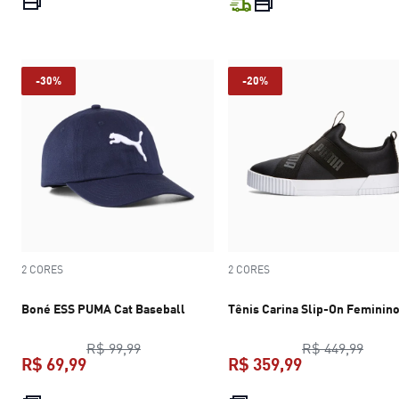
preço atual R$ 259,99
preço atual R$
-30%
-20%
2 CORES
2 CORES
Boné ESS PUMA Cat Baseball
Tênis Carina Slip-On Feminin
preço original R$ 99,99
preço
R$ 99,99
R$ 449,99
R$ 69,99
R$ 359,99