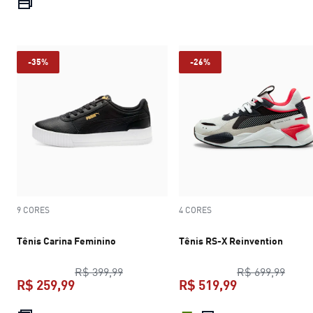
preço atual R$ 279,99
-35%
-26%
9 CORES
4 CORES
Tênis Carina Feminino
Tênis RS-X Reinvention
preço original R$ 399,99
preço
R$ 399,99
R$ 699,99
R$ 259,99
R$ 519,99