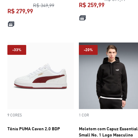
R$ 259,99
preço original R$ 349,99
R$ 349,99
R$ 279,99
preço atual R$
preço atual R$ 279,99
-33%
-20%
9 CORES
1 COR
Tênis PUMA Caven 2.0 BDP
Moletom com Capuz Essential
Small No. 1 Logo Masculino