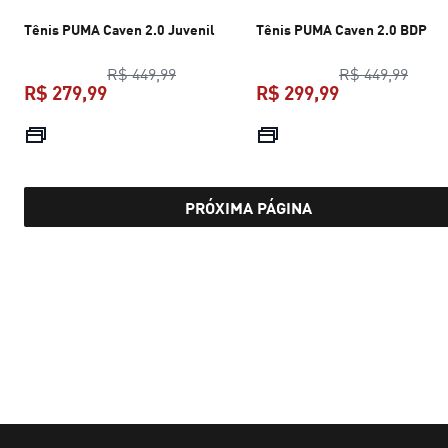
Tênis PUMA Caven 2.0 Juvenil
Tênis PUMA Caven 2.0 BDP
preço original R$ 449,99
preço
R$ 449,99
R$ 449,99
R$ 279,99
R$ 299,99
preço atual R$ 279,99
preço atual R$
PRÓXIMA PÁGINA