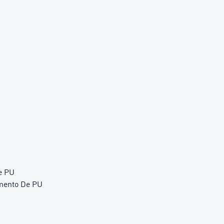
e PU
imento De PU