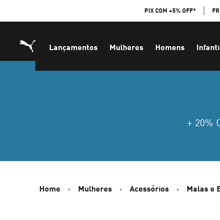
Skip
PIX COM +5% OFF*
FR
to
Content
Lançamentos
Mulheres
Homens
Infanti
+ 20%
Home
Mulheres
Acessórios
Malas e 