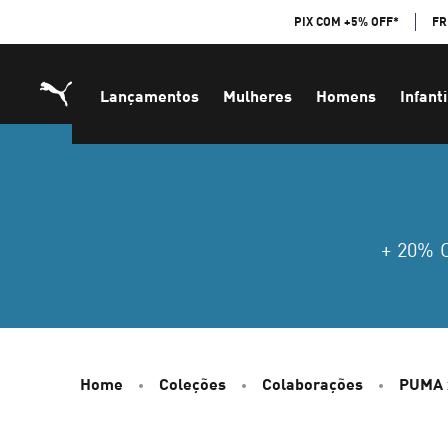
Skip
PIX COM +5% OFF*
FR
to
Content
Lançamentos
Mulheres
Homens
Infanti
+ 20%
Home
Coleções
Colaborações
PUMA 