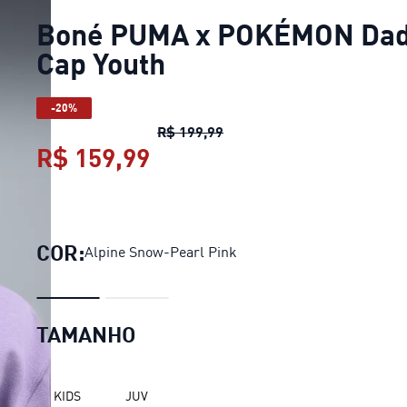
Boné PUMA x POKÉMON Da
Cap Youth
-20%
Boné PUMA x POKÉMON Dad
R$ 199,99
R$ 159,99
Boné PUMA x POKÉMON Da
COR:
Alpine Snow-Pearl Pink
TAMANHO
KIDS
JUV