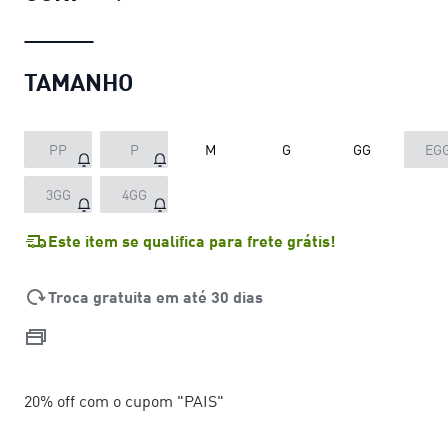
TAMANHO
PP
P
M
G
GG
EG
3GG
4GG
Este item se qualifica para frete grátis!
Troca gratuita em até 30 dias
20% off com o cupom "PAIS"