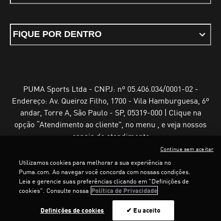
FIQUE POR DENTRO
PUMA Sports Ltda - CNPJ: nº 05.406.034/0001-02 -
Endereço: Av. Queiroz Filho, 1700 - Vila Hamburguesa, 6º
andar, Torre A, São Paulo - SP, 05319-000 | Clique na
opção “Atendimento ao cliente”, no menu , e veja nossos
canais de atendimento
Continue sem aceitar
Utilizamos cookies para melhorar a sua experiência no
Puma.com. Ao navegar você concorda com nossas condições.
Leia e gerencie suas preferências clicando em "Definições de
Termos e Condições de Uso
Política de Privacidade
cookies". Consulte nossa
Política de Privacidade
Configurador de cookies
LOADING...
LOADING...
Definições de cookies
✔ Eu aceito
©
PUMA, 2025. Todos os direitos reservados