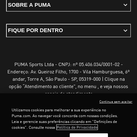
SOBRE A PUMA
FIQUE POR DENTRO
PUMA Sports Ltda - CNPJ: nº 05.406.034/0001-02 -
Endereço: Av. Queiroz Filho, 1700 - Vila Hamburguesa, 6º
andar, Torre A, São Paulo - SP, 05319-000 | Clique na
opção “Atendimento ao cliente”, no menu , e veja nossos
canais de atendimento
Continue sem aceitar
Utilizamos cookies para melhorar a sua experiência no
Puma.com. Ao navegar você concorda com nossas condições.
Leia e gerencie suas preferências clicando em "Definições de
Termos e Condições de Uso
Política de Privacidade
cookies". Consulte nossa
Política de Privacidade
Configurador de cookies