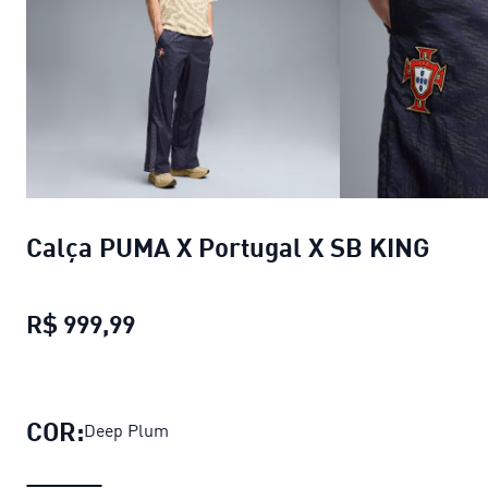
Calça PUMA X Portugal X SB KING
R$ 999,99
Calça PUMA X Portugal X SB KING
p
COR:
Deep Plum