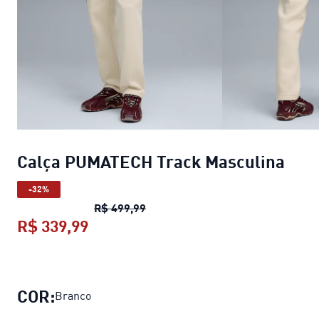
Calça PUMATECH Track Masculina
-32%
Calça PUMATECH Track Masculin
R$ 499,99
R$ 339,99
Calça PUMATECH Track Masculina
p
COR:
Branco