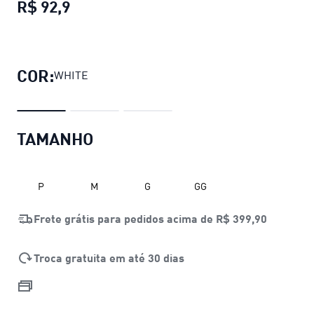
R$ 92,9
Calcinha Corte a Fio (2 unidades)
preço
COR:
WHITE
TAMANHO
P
M
G
GG
Frete grátis para pedidos acima de
R$ 399,90
Troca gratuita em até 30 dias