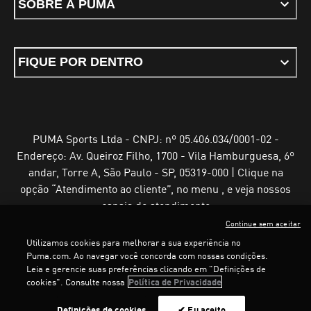
SOBRE A PUMA
FIQUE POR DENTRO
PUMA Sports Ltda - CNPJ: nº 05.406.034/0001-02 -
Endereço: Av. Queiroz Filho, 1700 - Vila Hamburguesa, 6º
andar, Torre A, São Paulo - SP, 05319-000 | Clique na
opção “Atendimento ao cliente”, no menu , e veja nossos
canais de atendimento
Continue sem aceitar
Utilizamos cookies para melhorar a sua experiência no
Puma.com. Ao navegar você concorda com nossas condições.
Leia e gerencie suas preferências clicando em "Definições de
Termos e Condições de Uso
Política de Privacidade
cookies". Consulte nossa
Política de Privacidade
Configurador de cookies
LOADING...
LOADING...
Definições de cookies
✔ Eu aceito