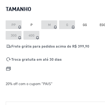
TAMANHO
PP
P
M
G
GG
EG
3GG
4GG
Frete grátis para pedidos acima de
R$ 399,90
Troca gratuita em até 30 dias
20% off com o cupom "PAIS"