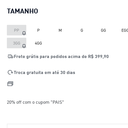
TAMANHO
PP
P
M
G
GG
EG
3GG
4GG
Frete grátis para pedidos acima de
R$ 399,90
Troca gratuita em até 30 dias
20% off com o cupom "PAIS"