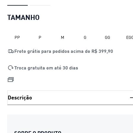
TAMANHO
PP
P
M
G
GG
EG
Frete grátis para pedidos acima de
R$ 399,90
Troca gratuita em até 30 dias
Descrição
SOBRE O PRODUTO