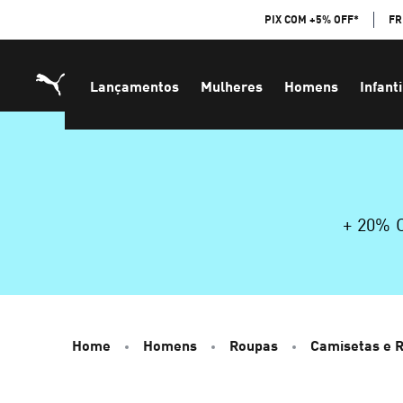
Skip
PIX COM +5% OFF*
FR
to
Content
Lançamentos
Mulheres
Homens
Infanti
+ 20%
Home
Homens
Roupas
Camisetas e 