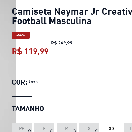
Camiseta Neymar Jr Creativ
Football Masculina
-56%
Camiseta Neymar Jr Creativ
R$ 269,99
R$ 119,99
Camiseta Neymar Jr Creat
COR:
Roxo
TAMANHO
PP
P
M
G
GG