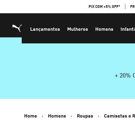
Skip
PIX COM +5% OFF*
FR
to
Content
Lançamentos
Mulheres
Homens
Infanti
+ 20%
Home
Homens
Roupas
Camisetas e 