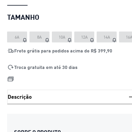
TAMANHO
6A
8A
10A
12A
14A
16
Frete grátis para pedidos acima de
R$ 399,90
Troca gratuita em até 30 dias
Descrição
SOBRE O PRODUTO