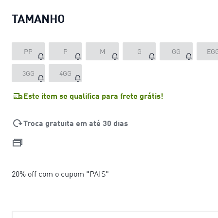
TAMANHO
PP
P
M
G
GG
EG
3GG
4GG
Este item se qualifica para frete grátis!
Troca gratuita em até 30 dias
20% off com o cupom "PAIS"