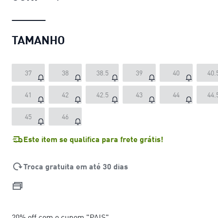
TAMANHO
37
38
38.5
39
40
40.
41
42
42.5
43
44
44.
45
46
Este item se qualifica para frete grátis!
Troca gratuita em até 30 dias
20% off com o cupom "PAIS"