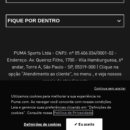
FIQUE POR DENTRO
PUMA Sports Ltda - CNPJ: nº 05.406.034/0001-02 -
Endereço: Av. Queiroz Filho, 1700 - Vila Hamburguesa, 6º
andar, Torre A, São Paulo - SP, 05319-000 | Clique na
opção “Atendimento ao cliente”, no menu , e veja nossos
canais de atendimento
Continue sem aceitar
Utilizamos cookies para melhorar a sua experiência no
Puma.com. Ao navegar você concorda com nossas condições.
Leia e gerencie suas preferências clicando em "Definições de
Termos e Condições de Uso
Política de Privacidade
cookies". Consulte nossa
Política de Privacidade
Configurador de cookies
Definições de cookies
✔ Eu aceito
©
PUMA, 2025. Todos os direitos reservados