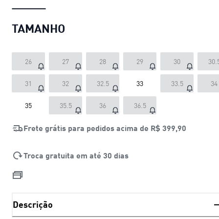
TAMANHO
26
27
28
29
30
30.
31
32
32.5
33
33.5
34
35
35.5
36
36.5
Frete grátis para pedidos acima de
R$ 399,90
Troca gratuita em até 30 dias
Descrição