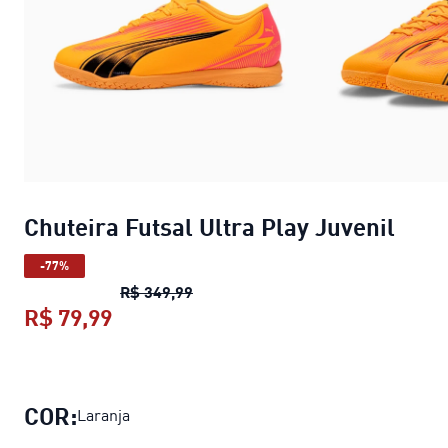
Chuteira Futsal Ultra Play Juvenil
-77%
Chuteira Futsal Ultra Play Juvenil
p
R$ 349,99
R$ 79,99
Chuteira Futsal Ultra Play Juvenil
pr
COR:
Laranja