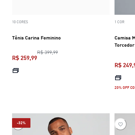
10 CORES
1 COR
Tênis Carina Feminino
Camisa M
Torcedor
preço original R$ 399,99
R$ 399,99
R$ 259,99
R$ 249,
preço atual R$ 259,99
20% OFF CO
-32%