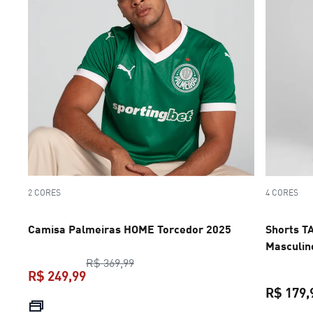
2 CORES
4 CORES
Camisa Palmeiras HOME Torcedor 2025
Shorts T
Masculin
preço original R$ 369,99
R$ 369,99
R$ 249,99
R$ 179,
preço atual R$ 249,99