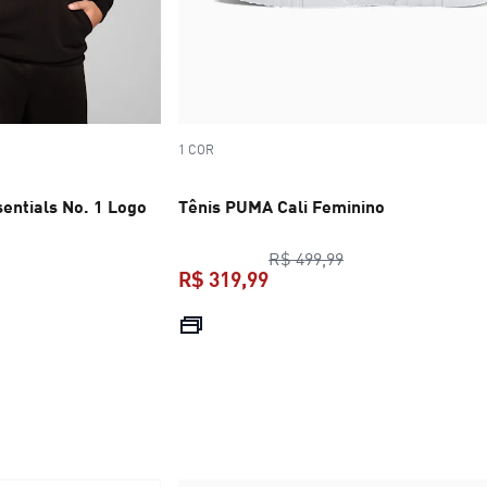
1 COR
ntials No. 1 Logo
Tênis PUMA Cali Feminino
preço original R$ 
R$ 499,99
R$ 319,99
preço atual R$ 319,99
R$ 349,99