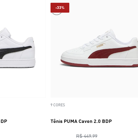
-33%
9 CORES
BDP
Tênis PUMA Caven 2.0 BDP
ço original R$ 449,99
preço original R$ 
R$ 449,99