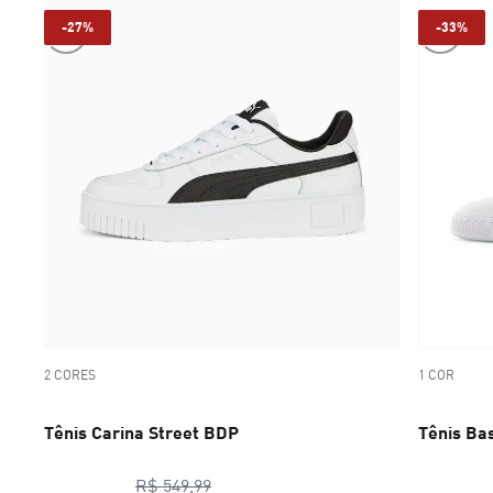
-27%
-33%
2 CORES
1 COR
Tênis Carina Street BDP
Tênis Bas
preço original R$ 549,99
R$ 549,99