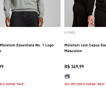
3 CORES
 Moletom Essentials No. 1 Logo
Moletom com Capuz Esse
o
Masculino
99
R$ 349,99
preço atual R$ 329,99
preço atual 
M O CUPOM "PAIS"
20% OFF COM O CUPOM "PAIS"