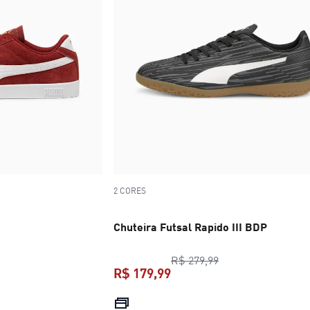
2 CORES
Chuteira Futsal Rapido III BDP
preço original R$ 
R$ 279,99
R$ 179,99
R$ 449,99
preço atual R$ 179,99