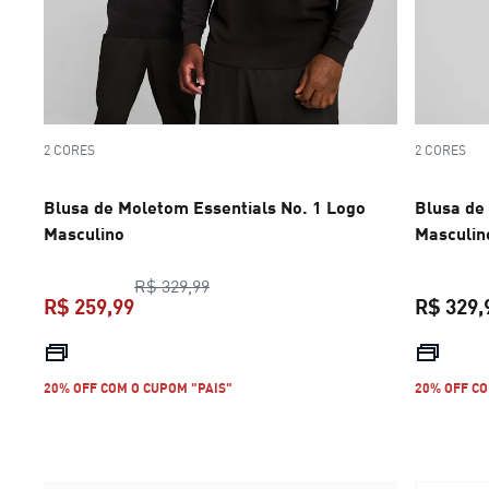
2 CORES
2 CORES
Blusa de Moletom Essentials No. 1 Logo
Blusa de
Masculino
Masculin
preço original R$ 329,99
R$ 329,99
R$ 259,99
R$ 329,
preço atual R$ 259,99
20% OFF COM O CUPOM "PAIS"
20% OFF CO