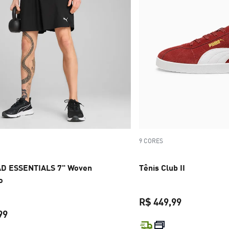
9 CORES
AD ESSENTIALS 7" Woven
Tênis Club II
o
R$ 449,99
99
preço atual 