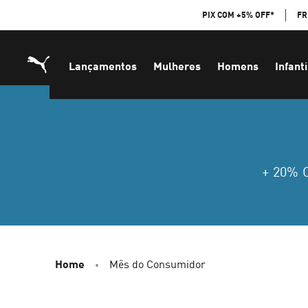
Skip
PIX COM +5% OFF*
FR
to
Content
Lançamentos
Mulheres
Homens
Infanti
+ 20%
Home
Mês do Consumidor