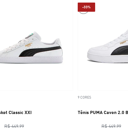
-33%
9 CORES
ket Classic XXI
Tênis PUMA Caven 2.0 
preço original R$ 449,99
pre
R$ 449,99
R$ 449,99