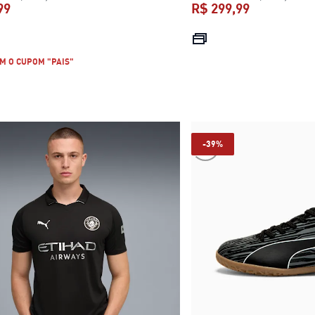
99
R$ 299,99
preço atual R$ 299,99
preço atual 
M O CUPOM "PAIS"
-39%