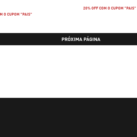
preço atual R$ 179,99
20% OFF COM O CUPOM "PAIS"
M O CUPOM "PAIS"
PRÓXIMA PÁGINA