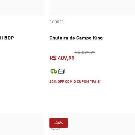
2 CORES
III BDP
Chuteira de Campo King
ço original R$ 279,99
preço original R$ 
R$ 599,99
R$ 409,99
R$ 169,99
preço atual R$ 409,99
20% OFF COM O CUPOM "PAIS"
-36%