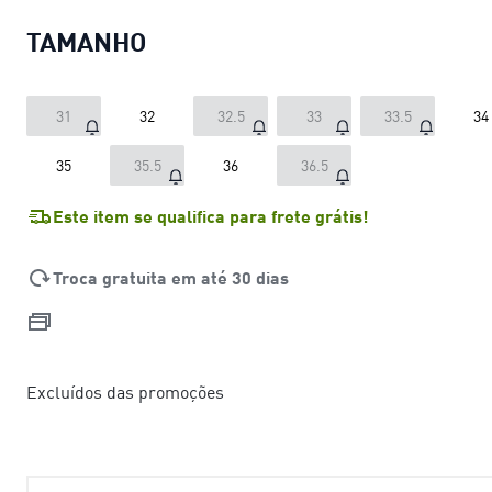
TAMANHO
31
32
32.5
33
33.5
34
35
35.5
36
36.5
Este item se qualifica para frete grátis!
Troca gratuita em até 30 dias
Excluídos das promoções