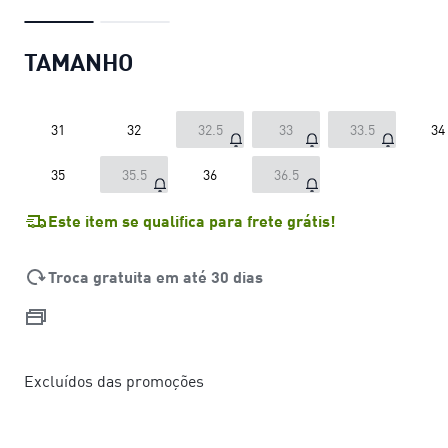
TAMANHO
31
32
32.5
33
33.5
34
35
35.5
36
36.5
Este item se qualifica para frete grátis!
Troca gratuita em até 30 dias
Excluídos das promoções