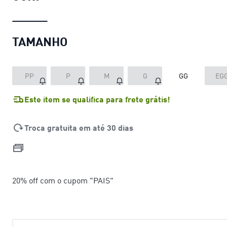
TAMANHO
PP
P
M
G
GG
EG
Este item se qualifica para frete grátis!
Troca gratuita em até 30 dias
20% off com o cupom "PAIS"