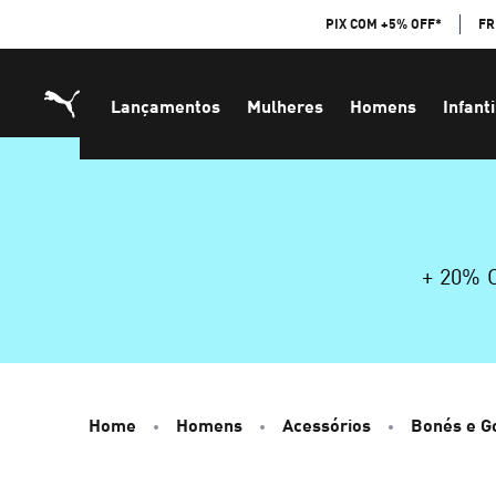
Skip
PIX COM +5% OFF*
FR
to
Content
Lançamentos
Mulheres
Homens
Infanti
+ 20%
Home
Homens
Acessórios
Bonés e G