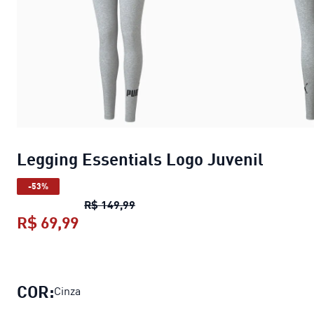
Legging Essentials Logo Juvenil
-53%
Legging Essentials Logo Juvenil
pr
R$ 149,99
R$ 69,99
Legging Essentials Logo Juvenil
preç
COR:
Cinza