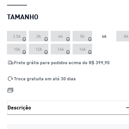
TAMANHO
2.5A
3A
4A
5A
6A
8A
10A
12A
14A
16A
Frete grátis para pedidos acima de
R$ 399,90
Troca gratuita em até 30 dias
Descrição