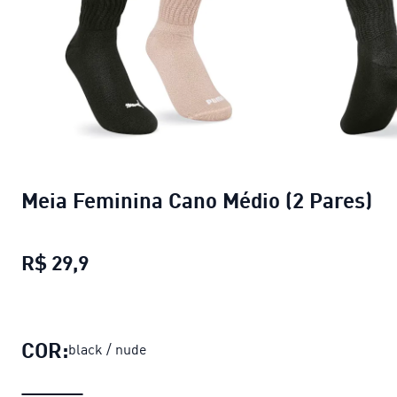
Meia Feminina Cano Médio (2 Pares)
R$ 29,9
Meia Feminina Cano Médio (2 Pares)
p
COR:
black / nude