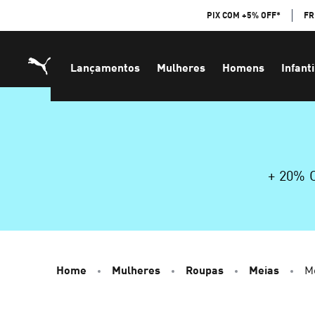
Skip
PIX COM +5% OFF*
FR
to
Content
Lançamentos
Mulheres
Homens
Infanti
+ 20%
Home
Mulheres
Roupas
Meias
Me