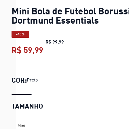
Mini Bola de Futebol Boruss
Dortmund Essentials
-40%
Mini Bola de Futebol Borussia
R$ 99,99
R$ 59,99
Mini Bola de Futebol Borus
COR:
Preto
TAMANHO
Mini