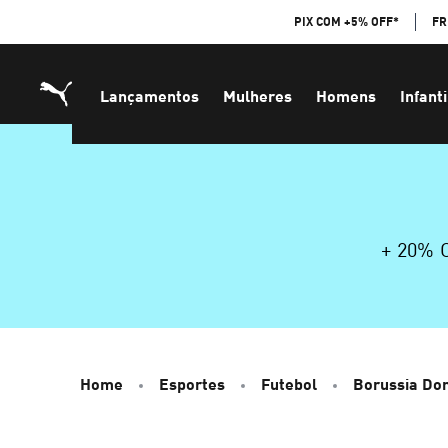
Skip
PIX COM +5% OFF*
FR
to
Content
Lançamentos
Mulheres
Homens
Infanti
+ 20%
Home
Esportes
Futebol
Borussia Do