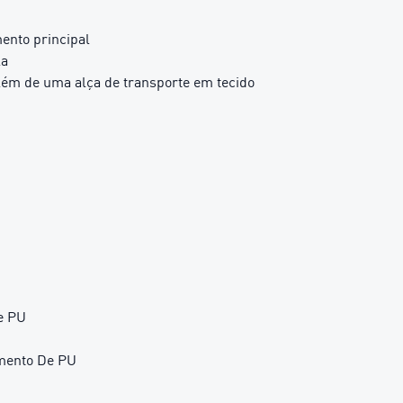
ento principal
la
lém de uma alça de transporte em tecido
e PU
imento De PU