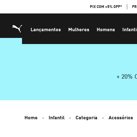
Skip
PIX COM +5% OFF*
FR
to
Content
Lançamentos
Mulheres
Homens
Infanti
+ 20%
Home
Infantil
Categoria
Acessórios