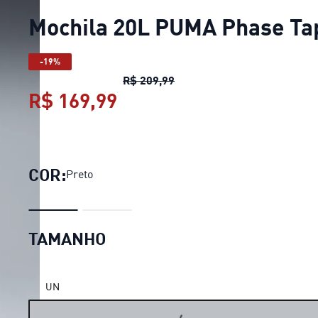
Mochila 20L PUMA Phase Ta
-19%
Mochila 20L PUMA Phase T
R$ 209,99
R$ 169,99
Mochila 20L PUMA Phase 
COR:
Preto
TAMANHO
UN