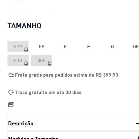
TAMANHO
EPP
PP
P
M
G
GG
EGG
3GG
Frete grátis para pedidos acima de
R$ 399,90
Troca gratuita em até 30 dias
Descrição
Medidas e Tamanho