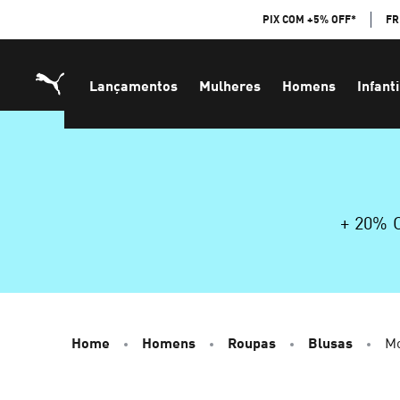
Skip
PIX COM +5% OFF*
FR
to
Content
Lançamentos
Mulheres
Homens
Infanti
+ 20%
Home
Homens
Roupas
Blusas
Mo