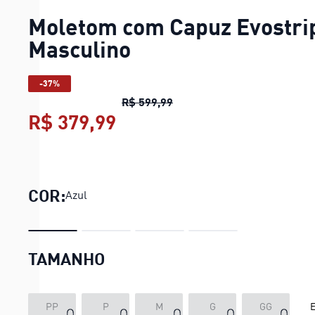
Moletom com Capuz Evostri
Masculino
-37%
Moletom com Capuz Evostr
R$ 599,99
R$ 379,99
Moletom com Capuz Evost
COR:
Azul
TAMANHO
PP
P
M
G
GG