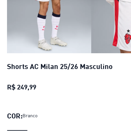
Shorts AC Milan 25/26 Masculino
R$ 249,99
Shorts AC Milan 25/26 Masculino
pr
COR:
Branco