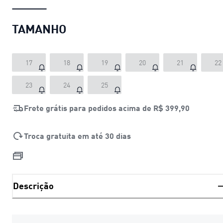
TAMANHO
17
18
19
20
21
22
23
24
25
Frete grátis para pedidos acima de
R$ 399,90
Troca gratuita em até 30 dias
Descrição