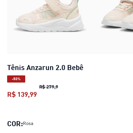
Tênis Anzarun 2.0 Bebê
-50%
Tênis Anzarun 2.0 Bebê
preço orig
R$ 279,9
R$ 139,99
Tênis Anzarun 2.0 Bebê
preço atual
COR:
Rosa