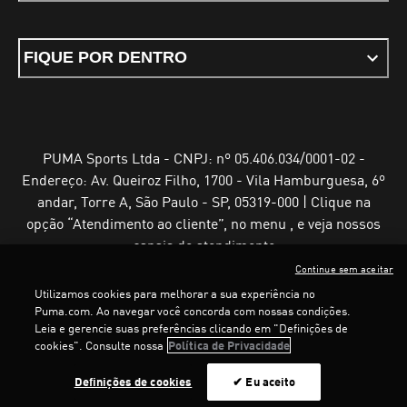
FIQUE POR DENTRO
PUMA Sports Ltda - CNPJ: nº 05.406.034/0001-02 -
Endereço: Av. Queiroz Filho, 1700 - Vila Hamburguesa, 6º
andar, Torre A, São Paulo - SP, 05319-000 | Clique na
opção “Atendimento ao cliente”, no menu , e veja nossos
canais de atendimento
Continue sem aceitar
Utilizamos cookies para melhorar a sua experiência no
Puma.com. Ao navegar você concorda com nossas condições.
Leia e gerencie suas preferências clicando em "Definições de
Termos e Condições de Uso
Política de Privacidade
cookies". Consulte nossa
Política de Privacidade
Configurador de cookies
LOADING...
LOA
Definições de cookies
✔ Eu aceito
©
PUMA, 2025. Todos os direitos reservados